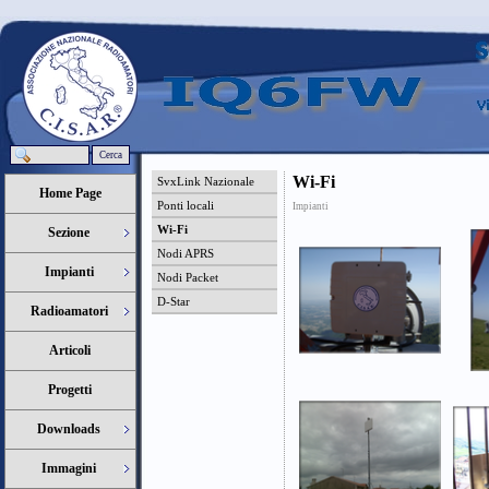
Cerca
Wi-Fi
SvxLink Nazionale
Home Page
Ponti locali
Impianti
Wi-Fi
Sezione
Nodi APRS
Impianti
Nodi Packet
D-Star
Radioamatori
Articoli
Progetti
Downloads
Immagini